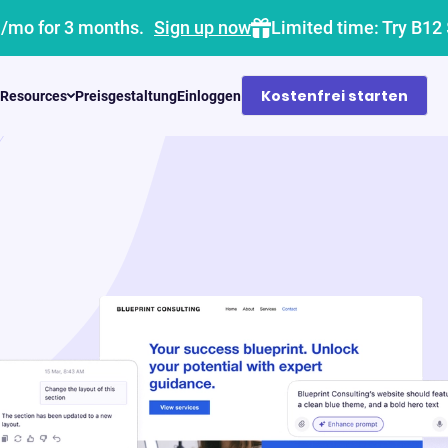
1/mo for 3 months.
Sign up now
Limited time: Try B12
Kostenfrei starten
Resources
Preisgestaltung
Einloggen