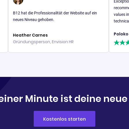
Exceptional servi
recommended for 
2 hat die Professionalität der Website auf ein
values integrity a
eues Niveau gehoben.
technical excellen
Poloko Ntshat
eather Carnes
ründungsperson, Envision HR
einer Minute ist deine neue
Kostenlos starten