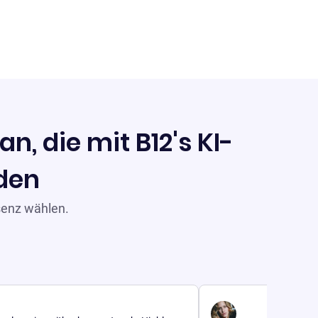
n, die mit B12's KI-
rden
senz wählen.