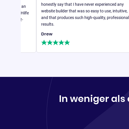
honestly say that I have never experienced any
eit an
website builder that was so easy to use, intuitive,
B1
e Hilfe
and that produces such high-quality, professional
n
B12-
results.
s
Drew
H
G
In weniger als 