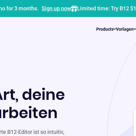
mo for 3 months.
Sign up now
Limited time: Try B12 $
Products
Vorlagen
Art, deine
arbeiten
e B12-Editor ist so intuitiv,