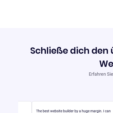
Schließe dich den ü
Web
Erfahren Si
The best website builder by a huge margin. I can
st