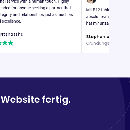
ce with a human touch. Highly
anyone seeking a partner that
Mit B12 fühle ich mich unterstützt
nd relationships just as much as
absolut realistisch, mein Geschä
ce.
hat mir unzählige Stunden erspart
sha
Stephanie Roberts
Gründungsperson, Find Yourse
 Website fertig.